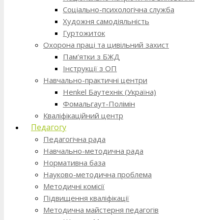
Соціально-психологічна служба
Художня самодіяльність
Гуртожиток
Охорона праці та цивільний захист
Пам’ятки з БЖД
Інструкції з ОП
Навчально-практичні центри
Henkel Баутехнік (Україна)
Фомальгаут-Полімін
Кваліфікаційний центр
Педагогу
Педагогічна рада
Навчально-методична рада
Нормативна база
Науково-методична проблема
Методичні комісії
Підвищення кваліфікації
Методична майстерня педагогів