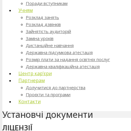
Поради вступникам
Учням
Розклад занять
Розклад дзвінків
Зайнятість аудиторій
Заміна уроків
Дистанційне навчання
Державна підсумкова атестація
Розмір плати за надання освітніх послуг
Державна кваліфікаційна атестація
Центр кар’єри
Партнерам
Долучитися до партнерства
Проєкти та програми
Контакти
Установчі документи
ЛІЦЕНЗІЇ