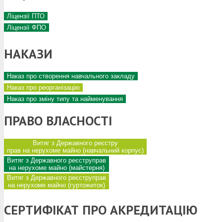
Ліцензії ПТО
Ліцензії ФПО
НАКАЗИ
Наказ про створення навчального закладу
Наказ про реорганізацію
Наказ про зміну типу та найменування
ПРАВО ВЛАСНОСТІ
Витяг з Державного реєстру
прав на нерухоме майно (навчальний корпус)
Витяг з Державного реєструправ
на нерухоме майно (майстерня)
Витяг з Державного реєструправ
на нерухоме майно (гуртожиток)
СЕРТИФІКАТ ПРО АКРЕДИТАЦІЮ