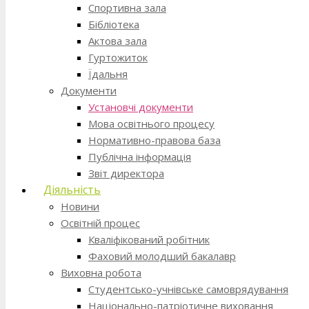
Спортивна зала
Бібліотека
Актова зала
Гуртожиток
Їдальня
Документи
Установчі документи
Мова освітнього процесу
Нормативно-правова база
Публічна інформація
Звіт директора
Діяльність
Новини
Освітній процес
Кваліфікований робітник
Фаховий молодший бакалавр
Виховна робота
Студентсько-учнівське самоврядування
Національно-патріотичне виховання