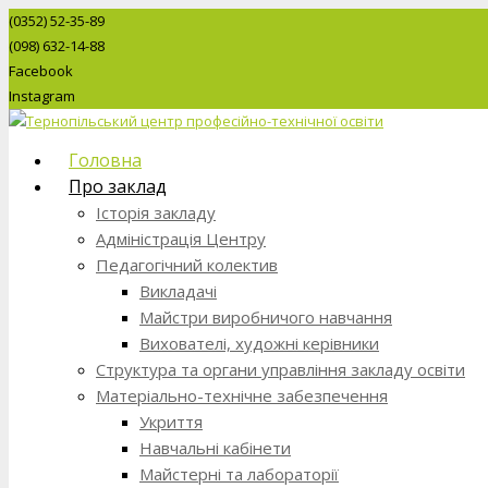
(0352) 52-35-89
(098) 632-14-88
Facebook
Instagram
Головна
Про заклад
Історія закладу
Адміністрація Центру
Педагогічний колектив
Викладачі
Майстри виробничого навчання
Вихователі, художні керівники
Структура та органи управління закладу освіти
Матеріально-технічне забезпечення
Укриття
Навчальні кабінети
Майстерні та лабораторії