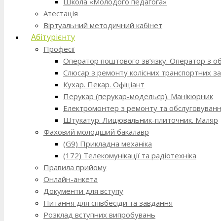
Школа «Молодого педагога»
Атестація
Віртуальний методичний кабінет
Абітурієнту
Професії
Оператор поштового зв’язку. Оператор з о
Слюсар з ремонту колісних транспортних за
Кухар. Пекар. Офіціант
Перукар (перукар-модельєр). Манікюрник
Електромонтер з ремонту та обслуговування
Штукатур. Лицювальник-плиточник. Маляр
Фаховий молодший бакалавр
(G9) Прикладна механіка
(172) Телекомунікації та радіотехніка
Правила прийому
Онлайн-анкета
Документи для вступу
Питання для співбесіди та завдання
Розклад вступних випробувань