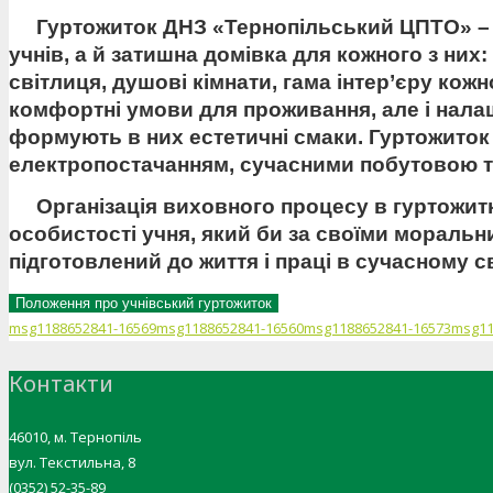
Гуртожиток ДНЗ «Тернопільський ЦПТО» – ц
учнів, а й затишна домівка для кожного з них
світлиця, душові кімнати, гама інтер’єру ко
комфортні умови для проживання, але і налаш
формують в них естетичні смаки. Гуртожиток
електропостачанням, сучасними побутовою те
Організація виховного процесу в гуртожит
особистості учня, який би за своїми моральн
підготовлений до життя і праці в сучасному св
Положення про учнівський гуртожиток
msg1188652841-16569
msg1188652841-16560
msg1188652841-16573
msg11
Контакти
46010, м. Тернопіль
вул. Текстильна, 8
(0352) 52-35-89