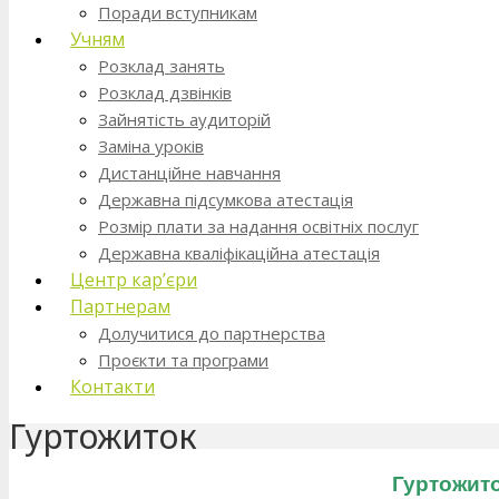
Поради вступникам
Учням
Розклад занять
Розклад дзвінків
Зайнятість аудиторій
Заміна уроків
Дистанційне навчання
Державна підсумкова атестація
Розмір плати за надання освітніх послуг
Державна кваліфікаційна атестація
Центр кар’єри
Партнерам
Долучитися до партнерства
Проєкти та програми
Контакти
Гуртожиток
Гуртожит