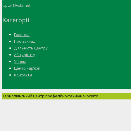
tcpto-1@ukr.net
Категорії
Головна
Про заклад
Діяльність центру
Абітурієнту
Учням
Центр кар’єри
Контакти
Тернопільський центр професійно-технічної освіти