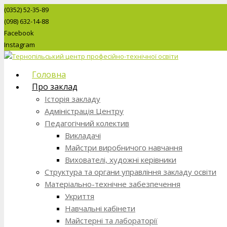
(0352) 52-35-89
(098) 632-14-88
Facebook
Instagram
Головна
Про заклад
Історія закладу
Адміністрація Центру
Педагогічний колектив
Викладачі
Майстри виробничого навчання
Вихователі, художні керівники
Структура та органи управління закладу освіти
Матеріально-технічне забезпечення
Укриття
Навчальні кабінети
Майстерні та лабораторії