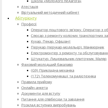
Школа «Молодого педагога»
Атестація
Віртуальний методичний кабінет
Абітурієнту
Професії
Оператор поштового зв’язку. Оператор з о
Слюсар з ремонту колісних транспортних за
Кухар. Пекар. Офіціант
Перукар (перукар-модельєр). Манікюрник
Електромонтер з ремонту та обслуговування
Штукатур. Лицювальник-плиточник. Маляр
Фаховий молодший бакалавр
(G9) Прикладна механіка
(172) Телекомунікації та радіотехніка
Правила прийому
Онлайн-анкета
Документи для вступу
Питання для співбесіди та завдання
Розклад вступних випробувань