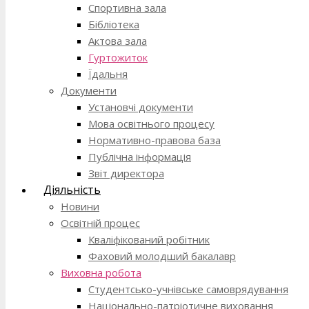
Спортивна зала
Бібліотека
Актова зала
Гуртожиток
Їдальня
Документи
Установчі документи
Мова освітнього процесу
Нормативно-правова база
Публічна інформація
Звіт директора
Діяльність
Новини
Освітній процес
Кваліфікований робітник
Фаховий молодший бакалавр
Виховна робота
Студентсько-учнівське самоврядування
Національно-патріотичне виховання