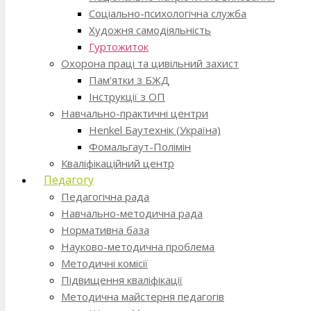
Соціально-психологічна служба
Художня самодіяльність
Гуртожиток
Охорона праці та цивільний захист
Пам’ятки з БЖД
Інструкції з ОП
Навчально-практичні центри
Henkel Баутехнік (Україна)
Фомальгаут-Полімін
Кваліфікаційний центр
Педагогу
Педагогічна рада
Навчально-методична рада
Нормативна база
Науково-методична проблема
Методичні комісії
Підвищення кваліфікації
Методична майстерня педагогів