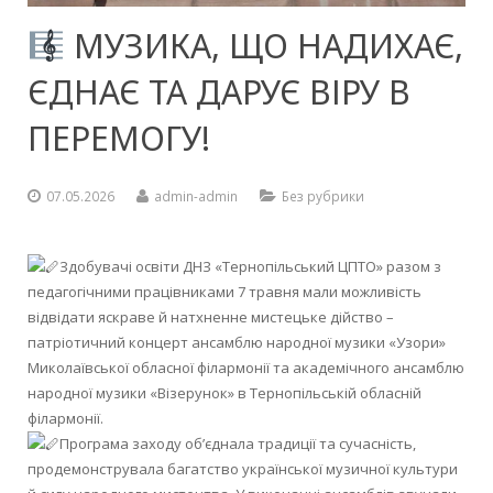
Контакти
Кваліфікаційний центр
Методичні комісії
Онлайн-анкета
Зайнятість аудиторій
Долучитися до партнерства
Навчальні кабінети
Установчі документи
Соціально-психологічна служба
Інструкції з ОП
Henkel Баутехнік (Україна)
Кухар. Пекар. Офіціант
(172) Телекомунікації та радіотехніка
МУЗИКА, ЩО НАДИХАЄ,
ЄДНАЄ ТА ДАРУЄ ВІРУ В
Підвищення кваліфікації
Документи для вступу
Заміна уроків
Проєкти та програми
Майстерні та лабораторії
Мова освітнього процесу
Художня самодіяльність
Фомальгаут-Полімін
Перукар (перукар-модельєр). Манікюрник
ПЕРЕМОГУ!
Методична майстерня педагогів
Питання для співбесіди та завдання
Дистанційне навчання
Спортивна зала
Нормативно-правова база
Гуртожиток
Електромонтер з ремонту та обслуговування електроуст
Атестація
Розклад вступних випробувань
Державна підсумкова атестація
Бібліотека
Публічна інформація
Школа «Молодого педагога»
Штукатур. Лицювальник-плиточник. Маляр
07.05.2026
admin-admin
Без рубрики
Віртуальний методичний кабінет
Поради вступникам
Розмір плати за надання освітніх послуг
Актова зала
Звіт директора
Здобувачі освіти ДНЗ «Тернопільський ЦПТО» разом з
Державна кваліфікаційна атестація
Гуртожиток
педагогічними працівниками 7 травня мали можливість
відвідати яскраве й натхненне мистецьке дійство –
Їдальня
патріотичний концерт ансамблю народної музики «Узори»
Миколаївської обласної філармонії та академічного ансамблю
народної музики «Візерунок» в Тернопільській обласній
філармонії.
Програма заходу об’єднала традиції та сучасність,
продемонструвала багатство української музичної культури