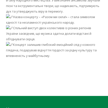
й силу народного мистецтва. У виконанні ансамблів звучали
пісні та інструментальні твори, що надихають, підтримують
дух та утверджують віру в перемогу.
Назва концерту – «Разом ми сила!» – стала символом
єдності та незламності українського народу.
Спільний виступ двох колективів із різних регіонів
України засвідчив, що музика здатна долати відстані й
об’єднувати серця.
Концерт залишив глибокий емоційний слід у кожного
глядача, подарував відчуття гордості за рідну культуру та
впевненість у майбутньому.