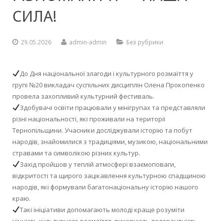
СИЛА!
Контакти
Кваліфікаційний центр
Методичні комісії
Онлайн-анкета
Зайнятість аудиторій
Долучитися до партнерства
Навчальні кабінети
Установчі документи
Соціально-психологічна служба
Інструкції з ОП
Henkel Баутехнік (Україна)
Кухар. Пекар. Офіціант
(172) Телекомунікації та радіотехніка
Підвищення кваліфікації
Документи для вступу
Заміна уроків
Проєкти та програми
Майстерні та лабораторії
Мова освітнього процесу
Художня самодіяльність
Фомальгаут-Полімін
Перукар (перукар-модельєр). Манікюрник
29.05.2026
admin-admin
Без рубрики
Методична майстерня педагогів
Питання для співбесіди та завдання
Дистанційне навчання
Спортивна зала
Нормативно-правова база
Гуртожиток
Електромонтер з ремонту та обслуговування електроуст
До Дня національної злагоди і культурного розмаїття у
Атестація
Розклад вступних випробувань
Державна підсумкова атестація
Бібліотека
Публічна інформація
Школа «Молодого педагога»
Штукатур. Лицювальник-плиточник. Маляр
групі №20 викладач суспільних дисциплін Олена Прокопенко
провела захопливий культурний фестиваль.
Віртуальний методичний кабінет
Поради вступникам
Розмір плати за надання освітніх послуг
Актова зала
Звіт директора
Здобувачі освіти працювали у мінігрупах та представляли
різні національності, які проживали на території
Державна кваліфікаційна атестація
Гуртожиток
Тернопільщини. Учасники досліджували історію та побут
народів, знайомилися з традиціями, музикою, національними
Їдальня
стравами та символікою різних культур.
Захід пройшов у теплій атмосфері взаємоповаги,
відкритості та щирого зацікавлення культурною спадщиною
народів, які формували багатонаціональну історію нашого
краю.
Такі ініціативи допомагають молоді краще розуміти