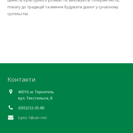
цінність культурного розмаїття, виховують толерантність,
повагу до традицій та вміння будувати діалог у сучасному
суспільстві.
Контакти
46010, м. Тернопіль
вул. Текстильна, 8
(0352) 52-35-89
tcpto-1@ukr.net