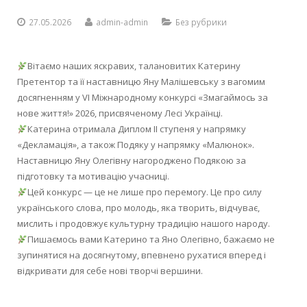
Контакти
Кваліфікаційний центр
Методичні комісії
Онлайн-анкета
Зайнятість аудиторій
Долучитися до партнерства
Навчальні кабінети
Установчі документи
Соціально-психологічна служба
Інструкції з ОП
Henkel Баутехнік (Україна)
Кухар. Пекар. Офіціант
(172) Телекомунікації та радіотехніка
27.05.2026
admin-admin
Без рубрики
Підвищення кваліфікації
Документи для вступу
Заміна уроків
Проєкти та програми
Майстерні та лабораторії
Мова освітнього процесу
Художня самодіяльність
Фомальгаут-Полімін
Перукар (перукар-модельєр). Манікюрник
Вітаємо наших яскравих, талановитих Катерину
Претентор та її наставницю Яну Малішевську з вагомим
Методична майстерня педагогів
Питання для співбесіди та завдання
Дистанційне навчання
Спортивна зала
Нормативно-правова база
Гуртожиток
Електромонтер з ремонту та обслуговування електроуст
досягненням у VI Міжнародному конкурсі «Змагаймось за
нове життя!» 2026, присвяченому Лесі Українці.
Атестація
Розклад вступних випробувань
Державна підсумкова атестація
Бібліотека
Публічна інформація
Школа «Молодого педагога»
Штукатур. Лицювальник-плиточник. Маляр
Катерина отримала Диплом ІІ ступеня у напрямку
«Декламація», а також Подяку у напрямку «Малюнок».
Віртуальний методичний кабінет
Поради вступникам
Розмір плати за надання освітніх послуг
Актова зала
Звіт директора
Наставницю Яну Олегівну нагороджено Подякою за
підготовку та мотивацію учасниці.
Державна кваліфікаційна атестація
Гуртожиток
Цей конкурс — це не лише про перемогу. Це про силу
українського слова, про молодь, яка творить, відчуває,
Їдальня
мислить і продовжує культурну традицію нашого народу.
Пишаємось вами Катерино та Яно Олегівно, бажаємо не
зупинятися на досягнутому, впевнено рухатися вперед і
відкривати для себе нові творчі вершини.