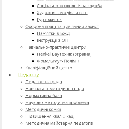
Соціально-психологічна служба
Художня самодіяльність
Гуртожиток
Охорона праці та цивільний захист
Пам’ятки з БЖД
Інструкції з ОП
Навчально-практичні центри
Henkel Баутехнік (Україна)
Фомальгаут-Полімін
Кваліфікаційний центр
Педагогу
Педагогічна рада
Навчально-методична рада
Нормативна база
Науково-методична проблема
Методичні комісії
Підвищення кваліфікації
Методична майстерня педагогів