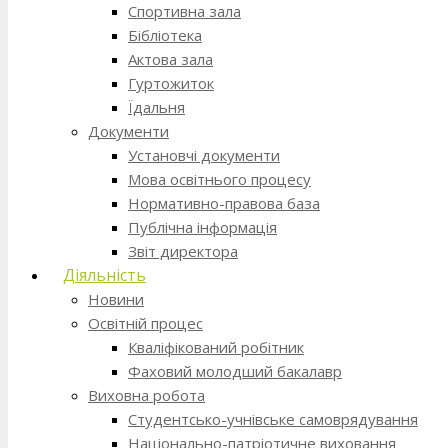
Спортивна зала
Бібліотека
Актова зала
Гуртожиток
Їдальня
Документи
Установчі документи
Мова освітнього процесу
Нормативно-правова база
Публічна інформація
Звіт директора
Діяльність
Новини
Освітній процес
Кваліфікований робітник
Фаховий молодший бакалавр
Виховна робота
Студентсько-учнівське самоврядування
Національно-патріотичне виховання