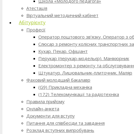
Школа «Молодого педагога»
Атестація
Віртуальний методичний кабінет
Абітурієнту
Професії
Оператор поштового зв’язку. Оператор з о
Слюсар з ремонту колісних транспортних за
Кухар. Пекар. Офіціант
Перукар (перукар-модельєр). Манікюрник
Електромонтер з ремонту та обслуговування
Штукатур. Лицювальник-плиточник. Маляр
Фаховий молодший бакалавр
(G9) Прикладна механіка
(172) Телекомунікації та радіотехніка
Правила прийому
Онлайн-анкета
Документи для вступу
Питання для співбесіди та завдання
Розклад вступних випробувань