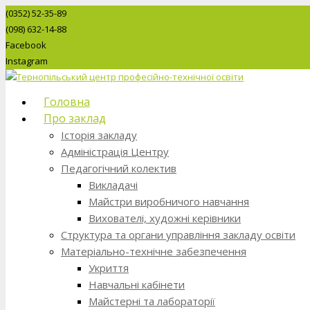
(0352) 52-35-89
(098) 632-14-88
Facebook
Instagram
Головна
Про заклад
Історія закладу
Адміністрація Центру
Педагогічний колектив
Викладачі
Майстри виробничого навчання
Вихователі, художні керівники
Структура та органи управління закладу освіти
Матеріально-технічне забезпечення
Укриття
Навчальні кабінети
Майстерні та лабораторії