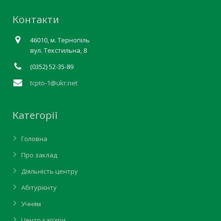
Контакти
46010, м. Тернопіль
вул. Текстильна, 8
(0352) 52-35-89
tcpto-1@ukr.net
Категорії
Головна
Про заклад
Діяльність центру
Абітурієнту
Учням
Центр кар’єри