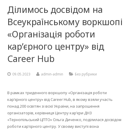
Ділимось досвідом на
Контакти
Кваліфікаційний центр
Методичні комісії
Онлайн-анкета
Зайнятість аудиторій
Долучитися до партнерства
Навчальні кабінети
Установчі документи
Соціально-психологічна служба
Інструкції з ОП
Henkel Баутехнік (Україна)
Кухар. Пекар. Офіціант
(172) Телекомунікації та радіотехніка
Всеукраїнському воркшопі
Підвищення кваліфікації
Документи для вступу
Заміна уроків
Проєкти та програми
Майстерні та лабораторії
Мова освітнього процесу
Художня самодіяльність
Фомальгаут-Полімін
Перукар (перукар-модельєр). Манікюрник
«Організація роботи
Методична майстерня педагогів
Питання для співбесіди та завдання
Дистанційне навчання
Спортивна зала
Нормативно-правова база
Гуртожиток
Електромонтер з ремонту та обслуговування електроуст
кар’єрного центру» від
Атестація
Розклад вступних випробувань
Державна підсумкова атестація
Бібліотека
Публічна інформація
Школа «Молодого педагога»
Штукатур. Лицювальник-плиточник. Маляр
Career Hub
Віртуальний методичний кабінет
Поради вступникам
Розмір плати за надання освітніх послуг
Актова зала
Звіт директора
09.05.2023
admin-admin
Без рубрики
Державна кваліфікаційна атестація
Гуртожиток
Їдальня
В рамках триденного воркшопу «Організація роботи
кар’єрного центру» від Career Hub, в якому взяли участь
понад 200 освітян зі всієї України, на запрошення
організаторів, керівниця Центру кар’єри ДНЗ
«Тернопільський ЦПТО» Ольга Диченко, поділилася досвідом
роботи кар’єрного центру. У своєму виступі вона