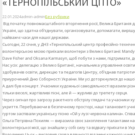
«ТЕРНОПІЛЬСЬКИЙ ЦПТО»
22.01.2024
admin-admin
Без рубрики
Від початку повномасштабного вторгнення росії, Велика Британія д
Україні, що здатна об’єднувати, організовувати, допомагати, вирі
найважчі часи для нашої держави.
Сьогодні, 22 січня, у ДНЗ «Тернопільський центр професійно-технічної
волонтерською місією приїхали волонтери з Велико Британії: Mandy Ci
Dave Fisher and Oksana Karmasyn, щоб побути з нами, підтримати, 
Нас усіх: делегацію з Велико Британії:, начальника управління освіти
здобувачів освіти, дирекцію та педагогів Центру, об’єднав патріот
приурочений Дню Соборності України. Ми усі доторкнулися до нашої г
А далі був концерт. Учасники художньої самодіяльності вразили різ
тільки веселі, жартівливі пісні, але й — журливі до трепету серця.
Через сигнал про загрозу ракетного обстрілу глядачі та учасники х
укриття. Перебуваючи в безпечному просторі, наші талановиті учн
гуртом заспівали українську пісню «Ой у лузі червона калина». Спів
Ольга Петрівна Похиляк — виразила своє захоплення талантами н
волонтерської місії, що знайшли у собі силу та відвагу приїхати в Ук
Володимир Цьох – висловив слова вдячності від імені кожного учня