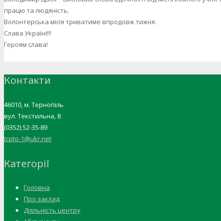
працю та людяність.
Волонтерська місія триватиме впродовж тижня.
Слава Україні!!!
Героям слава!
Контакти
46010, м. Тернопіль
вул. Текстильна, 8
(0352) 52-35-89
tcpto-1@ukr.net
Категорії
Головна
Про заклад
Діяльність центру