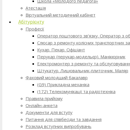
Школа «Молодого педагога»
Атестація
Віртуальний методичний кабінет
Абітурієнту
Професії
Оператор поштового зв’язку. Оператор з о
Слюсар з ремонту колісних транспортних за
Кухар. Пекар. Офіціант
Перукар (перукар-модельєр). Манікюрник
Електромонтер з ремонту та обслуговування
Штукатур. Лицювальник-плиточник. Маляр
Фаховий молодший бакалавр
(G9) Прикладна механіка
(172) Телекомунікації та радіотехніка
Правила прийому
Онлайн-анкета
Документи для вступу
Питання для співбесіди та завдання
Розклад вступних випробувань