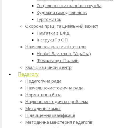
Соціально-психологічна служба
Художня самодіяльність
Гуртожиток
Охорона праці та цивільний захист
Пам’ятки з БЖД
Інструкції з ОП
Навчально-практичні центри
Henkel Баутехнік (Україна)
Фомальгаут-Полімін
Кваліфікаційний центр
Педагогу
Педагогічна рада
Навчально-методична рада
Нормативна база
Науково-методична проблема
Методичні комісії
Підвищення кваліфікації
Методична майстерня педагогів