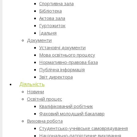
Спортивна зала
Бібліотека
Актова зала
Гуртожиток
Їдальня
Документи
Установчі документи
Мова освітнього процесу
Нормативно-правова база
Публічна інформація
Звіт директора
Діяльність
Новини
Освітній процес
Кваліфікований робітник
Фаховий молодший бакалавр
Виховна робота
Студентсько-учнівське самоврядування
Національно-патріотичне виховання