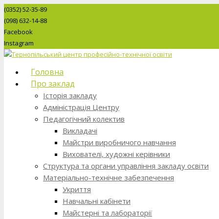
(0352) 52-35-89
(098) 632-14-88
Facebook
Instagram
Головна
Про заклад
Історія закладу
Адміністрація Центру
Педагогічний колектив
Викладачі
Майстри виробничого навчання
Вихователі, художні керівники
Структура та органи управління закладу освіти
Матеріально-технічне забезпечення
Укриття
Навчальні кабінети
Майстерні та лабораторії